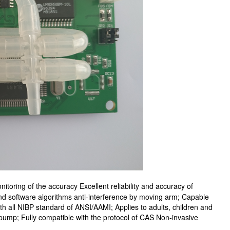
monitoring of the accuracy Excellent reliability and accuracy of
 and software algorithms anti-interference by moving arm; Capable
 all NIBP standard of ANSI/AAMI; Applies to adults, children and
e pump; Fully compatible with the protocol of CAS Non-invasive