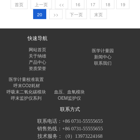
高的参考价值。...
首页
上一页
<<
16
17
18
19
20
>>
下一页
末页
快速导航
网站首页
医学计量园
关于纳雄
新闻中心
产品中心
联系我们
资质荣誉
医学计量校准装置
呼末CO2耗材
呼吸末二氧化碳模块
血压、血氧模块
呼末监护仪系列
OEM监护仪
联系方式
联系电话：+86 0731-55555655
销售热线：+86 0731-55555655
技术服务：（0）13973224168