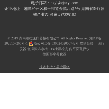
电子邮箱：nxyl@zjnxyl.com
企业地址：湘潭经开区和平街道金鹏西路5号 湖南省医疗器
械产业园 联东U谷2栋102
© 2019 湖南纳雄医疗器械有限公司 All Rights Reserved
湘ICP备
2025107266号-1
浙公网安备 33062402000742号
友情链接：
医疗
仪器
低温恒温水槽
CF4泄漏检测
内平面孔径仪
德国耶拿雾化器
技术支持：鼎成网络