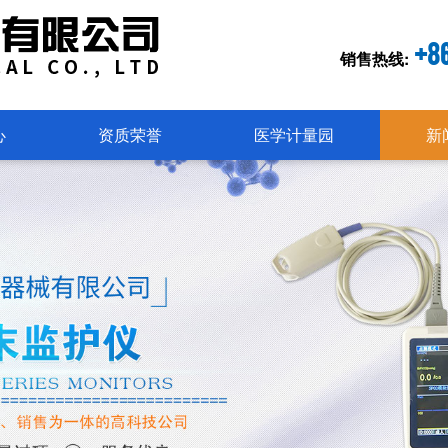
+8
销售热线:
心
资质荣誉
医学计量园
新