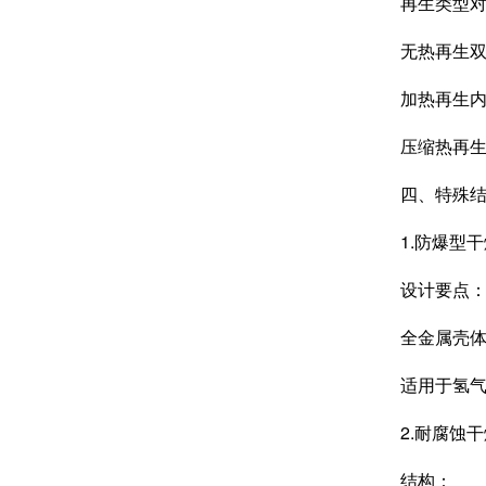
再生类型对
无热再生双塔
加热再生内置电
压缩热再生集
四、特殊结
1.防爆型干
设计要点
全金属壳体+爆
适用于氢气、
2.耐腐蚀干
结构：