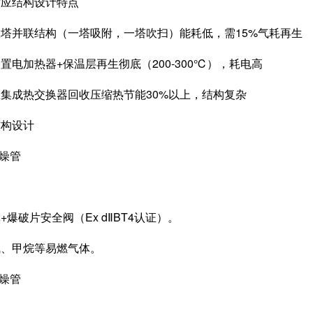
应结构设计特点
并联结构（一塔吸附，一塔吹扫）能耗低，需15%气耗再生
加热器+保温层再生彻底（200-300℃），耗电高
成热交换器回收压缩热节能30%以上，结构复杂
构设计
燥管
：
破片安全阀（Ex dⅡBT4认证）。
甲烷等易燃气体。
燥管