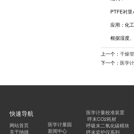
PTFE衬里+
应用：化工
根据湿度、腐
上一个：
干燥
下一个：
医学
快速导航
医学计量校准装置
呼末CO2耗材
医学计量园
网站首页
呼吸末二氧化碳模块
新闻中心
关于纳雄
呼末监护仪系列